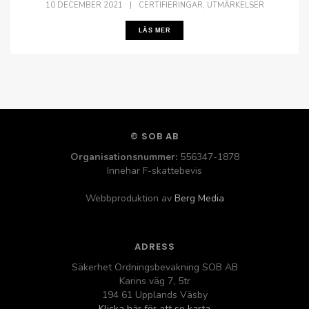
,
10 DECEMBER 2021
|
CERTIFIERINGAR
UTMÄRKELSER
LÄS MER
© SOB AB
Organisationsnummer:
556347-1878
Innehar F-skattebevis
Webbproduktion av
Berg Media
ADRESS
Säkerhet Ordningsbevakning SOB AB
Karins väg 7, 5tr
194 61 Upplands Väsby
Klicka här för att se karta