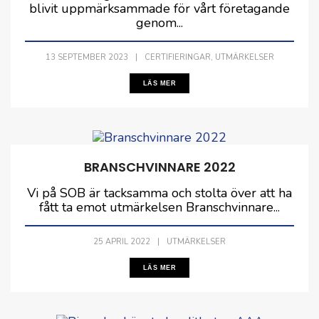
blivit uppmärksammade för vårt företagande
genom...
,
13 SEPTEMBER 2023
|
CERTIFIERINGAR
UTMÄRKELSER
LÄS MER
BRANSCHVINNARE 2022
Vi på SOB är tacksamma och stolta över att ha
fått ta emot utmärkelsen Branschvinnare...
25 APRIL 2022
|
UTMÄRKELSER
LÄS MER