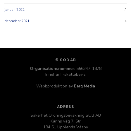
januari 2022
3
december 2021
4
© SOB AB
Organisationsnummer:
556347-1878
Innehar F-skattebevis
Webbproduktion av
Berg Media
ADRESS
Säkerhet Ordningsbevakning SOB AB
Karins väg 7, 5tr
194 61 Upplands Väsby