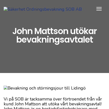
Togg
Navi
John Mattson utökar
bevakningsavtalet
Vi på SOB är tacksamma över förtroendet från vår
kund John Mattson att utöka vårt bevakningsavtal!
John Mattson är en bostadsfastighetsägare med